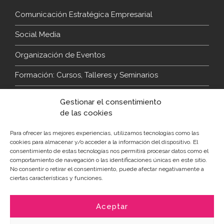
Comunicación Estratégica Empresarial
Social Media
Organización de Eventos
Formación: Cursos, Talleres y Seminarios
Gestionar el consentimiento
Contacto
de las cookies
Para ofrecer las mejores experiencias, utilizamos tecnologías como las
Teléfono:
609 238 193
cookies para almacenar y/o acceder a la información del dispositivo. El
consentimiento de estas tecnologías nos permitirá procesar datos como el
Email:
hablamos@graciacalleja.com
comportamiento de navegación o las identificaciones únicas en este sitio.
No consentir o retirar el consentimiento, puede afectar negativamente a
Sígueme en redes
ciertas características y funciones.
Aceptar