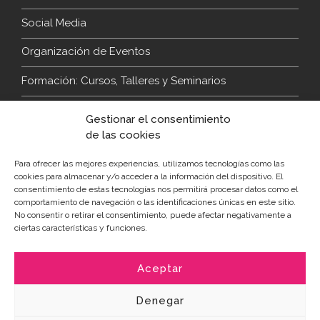
Social Media
Organización de Eventos
Formación: Cursos, Talleres y Seminarios
Gestionar el consentimiento
Contacto
de las cookies
Para ofrecer las mejores experiencias, utilizamos tecnologías como las
Teléfono:
609 238 193
cookies para almacenar y/o acceder a la información del dispositivo. El
consentimiento de estas tecnologías nos permitirá procesar datos como el
Email:
hablamos@graciacalleja.com
comportamiento de navegación o las identificaciones únicas en este sitio.
No consentir o retirar el consentimiento, puede afectar negativamente a
Sígueme en redes
ciertas características y funciones.
Aceptar
Denegar